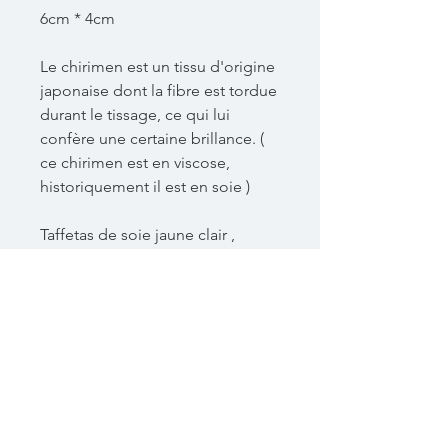
6cm * 4cm
Le chirimen est un tissu d'origine
japonaise dont la fibre est tordue
durant le tissage, ce qui lui
confère une certaine brillance. (
ce chirimen est en viscose,
historiquement il est en soie )
Taffetas de soie jaune clair ,
chirimen rouge à motif de fleur
graphique beige et jaune , fil de
laiton , perles de rocailles et
perles facettées . Apprêt laiton ,
propreté de la broche en cuir.