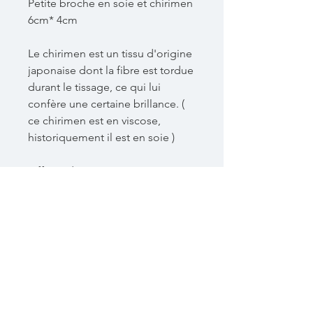
Petite broche en soie et chirimen
6cm* 4cm
Le chirimen est un tissu d'origine
japonaise dont la fibre est tordue
durant le tissage, ce qui lui
confère une certaine brillance. (
ce chirimen est en viscose,
historiquement il est en soie )
taffetas de soie orange ,
chirimen orange à motifs fleuris ,
fil de laiton , perles de rocailles et
perles facettées . Apprêt laiton ,
propreté de la broche en cuir.